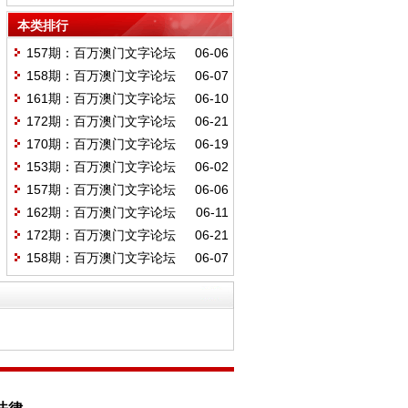
本类排行
157期：百万澳门文字论坛
06-06
【八肖八码】←推荐心水
158期：百万澳门文字论坛
06-07
【24码中特】←推荐心水
161期：百万澳门文字论坛
06-10
【③头中特】←推荐心水
172期：百万澳门文字论坛
06-21
【精选12码】←推荐心水
170期：百万澳门文字论坛
06-19
【精选12码】←推荐心水
153期：百万澳门文字论坛
06-02
【正版欲钱料】←推荐心水
157期：百万澳门文字论坛
06-06
【精选12码】←推荐心水
162期：百万澳门文字论坛
06-11
【稳赚七肖】←推荐心水
172期：百万澳门文字论坛
06-21
【正版欲钱料】←推荐心水
158期：百万澳门文字论坛
06-07
【精选12码】←推荐心水