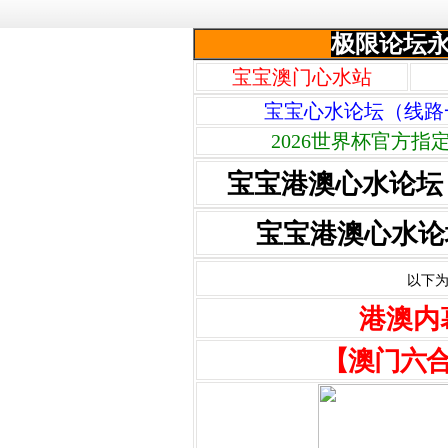
极限论坛
宝宝澳门心水站
宝宝心水论坛（线路
2026世界杯官方指
宝宝港澳心水论坛
宝宝港澳心水论
以下为
港澳内
【澳门六