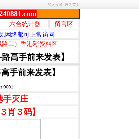
加入收藏
设为首页
240881.com
六合统计器
留言区
载,网络都可正常访问
线路二）香港彩资料区
各路高手前来发表】
路高手前来发表】
0001
携手灭庄
３肖３码】