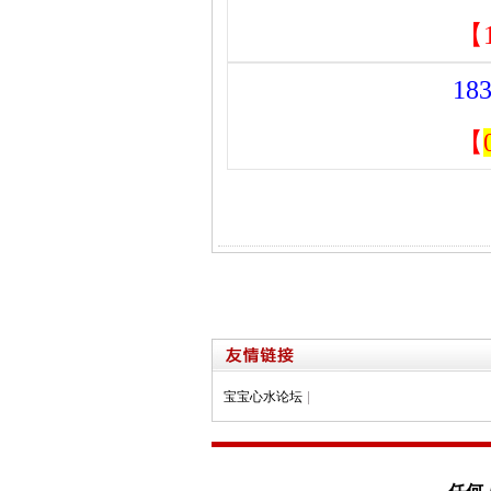
【1
1
【
宝宝心水论坛
|