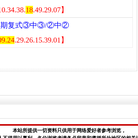
0.34.38.
18
.49.29.07】
83期复式③中③/②中②
09.24
.29.26.15.39.01】
本站所提供一切资料只供用于网络爱好者参考浏览
，