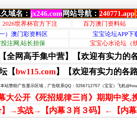
永久域名：
jx246.com
网站导航：
240771.app
2026世界杯官方下注
百万澳门资料站
一）澳门彩资料区
宝宝论坛APP下
定投注网,站长担保
宝宝心水论坛（
【全网高手集中营】【欢迎有实力的
坛【
bw115.com
】【欢迎有实力的各
本站赞助广告显示区域，广告联系QQ：3256712757（宝宝）飞机@houzi
幕大公开《死招规律三肖》期期中奖,
合】→实战→【内幕３肖３码】←【内幕