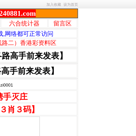
加入收藏
设为首页
240881.com
六合统计器
留言区
载,网络都可正常访问
线路二）香港彩资料区
各路高手前来发表】
路高手前来发表】
0001
携手灭庄
３肖３码】