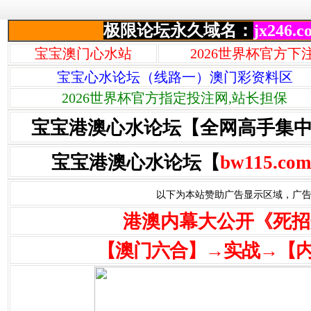
极限论坛永久域名：
jx246.c
宝宝澳门心水站
2026世界杯官方下
宝宝心水论坛（线路一）澳门彩资料区
2026世界杯官方指定投注网,站长担保
宝宝港澳心水论坛【全网高手集
宝宝港澳心水论坛【
bw115.com
以下为本站赞助广告显示区域，广告联系Q
港澳内幕大公开《死招
【澳门六合】→实战→【