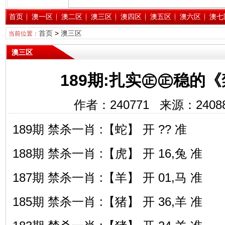
首页
澳一区
澳二区
澳三区
澳四区
澳五区
澳六区
澳七
首页
>
澳三区
当前位置：
澳三区
189期:扎实㊣㊣稳的
作者：240771 来源：240
189期 禁杀一肖 :【蛇】 开 ?? 准
188期 禁杀一肖 :【虎】 开 16,兔 准
187期 禁杀一肖 :【羊】 开 01,马 准
185期 禁杀一肖 :【猪】 开 36,羊 准