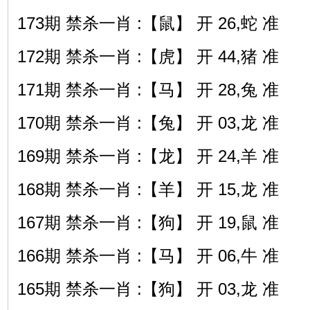
173期 禁杀一肖 :【鼠】 开 26,蛇 准
172期 禁杀一肖 :【虎】 开 44,猪 准
171期 禁杀一肖 :【马】 开 28,兔 准
170期 禁杀一肖 :【兔】 开 03,龙 准
169期 禁杀一肖 :【龙】 开 24,羊 准
168期 禁杀一肖 :【羊】 开 15,龙 准
167期 禁杀一肖 :【狗】 开 19,鼠 准
166期 禁杀一肖 :【马】 开 06,牛 准
165期 禁杀一肖 :【狗】 开 03,龙 准