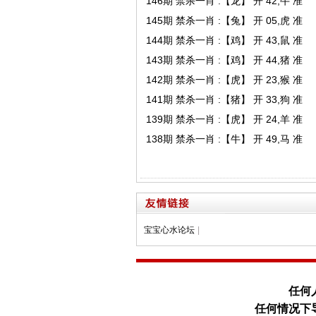
146期 禁杀一肖 :【龙】 开 42,牛 准
145期 禁杀一肖 :【兔】 开 05,虎 准
144期 禁杀一肖 :【鸡】 开 43,鼠 准
143期 禁杀一肖 :【鸡】 开 44,猪 准
142期 禁杀一肖 :【虎】 开 23,猴 准
141期 禁杀一肖 :【猪】 开 33,狗 准
139期 禁杀一肖 :【虎】 开 24,羊 准
138期 禁杀一肖 :【牛】 开 49,马 准
宝宝心水论坛
|
任何
任何情况下