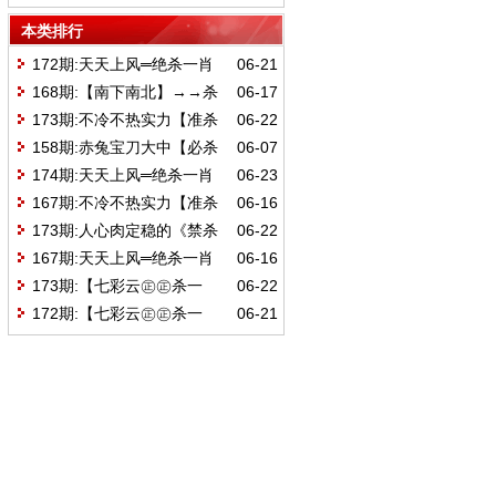
本类排行
172期:天天上风═绝杀一肖
06-21
168期:【南下南北】→→杀
06-17
一肖
173期:不冷不热实力【准杀
06-22
一肖】
158期:赤兔宝刀大中【必杀
06-07
一肖】
174期:天天上风═绝杀一肖
06-23
167期:不冷不热实力【准杀
06-16
一肖】
173期:人心肉定稳的《禁杀
06-22
一肖》
167期:天天上风═绝杀一肖
06-16
173期:【七彩云㊣㊣杀一
06-22
肖】
172期:【七彩云㊣㊣杀一
06-21
肖】