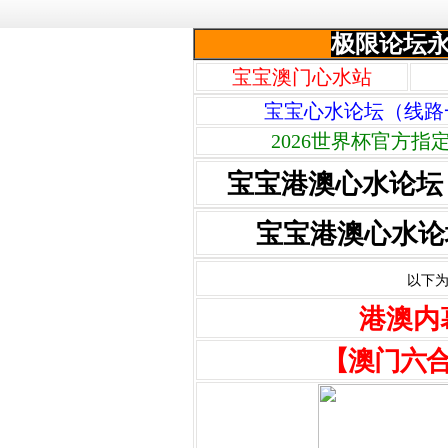
极限论坛
宝宝澳门心水站
宝宝心水论坛（线路
2026世界杯官方指
宝宝港澳心水论坛
宝宝港澳心水论
以下为
港澳内
【澳门六