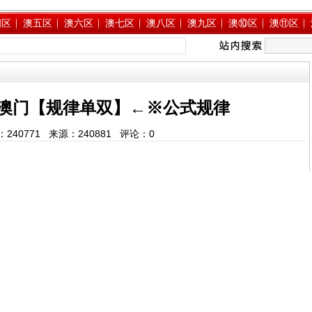
四区
澳五区
澳六区
澳七区
澳八区
澳九区
澳⑩区
澳⑪区
万澳门【规律单双】←※公式规律
240771 来源：240881 评论：
0