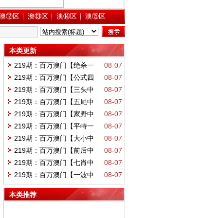
澳⑫区
澳⑬区
澳⑭区
澳⑮区
本类更新
219期：百万澳门【绝杀一
08-07
肖】←※公式规律
219期：百万澳门【公式四
08-07
肖】←※公式规律
219期：百万澳门【三头中
08-07
特】←※公式规律
219期：百万澳门【五尾中
08-07
特】←※公式规律
219期：百万澳门【家野中
08-07
特】←※公式规律
219期：百万澳门【平特一
08-07
肖】←※公式规律
219期：百万澳门【大小中
08-07
特】←※公式规律
219期：百万澳门【前后中
08-07
特】←※公式规律
219期：百万澳门【七肖中
08-07
特】←※公式规律
219期：百万澳门【一波中
08-07
特】←※公式规律
本类推荐