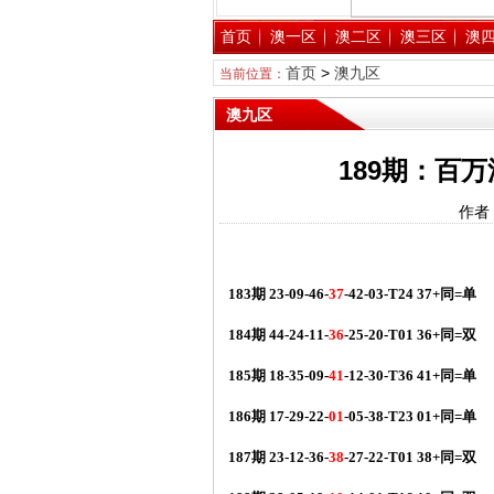
首页
澳一区
澳二区
澳三区
澳
首页
>
澳九区
当前位置：
澳九区
189期：百
作者：
183期 23-09-46-
37
-42-03-T24 37+同=单
184期 44-24-11-
36
-25-20-T01 36+同=双
185期 18-35-09-
41
-12-30-T36 41+同=单
186期 17-29-22-
01
-05-38-T23 01+同=单
187期 23-12-36-
38
-27-22-T01 38+同=双