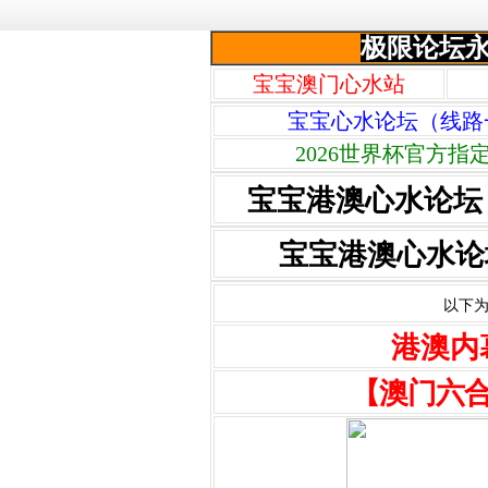
极限论坛
宝宝澳门心水站
宝宝心水论坛（线路
2026世界杯官方指
宝宝港澳心水论坛
宝宝港澳心水论
以下为
港澳内
【澳门六