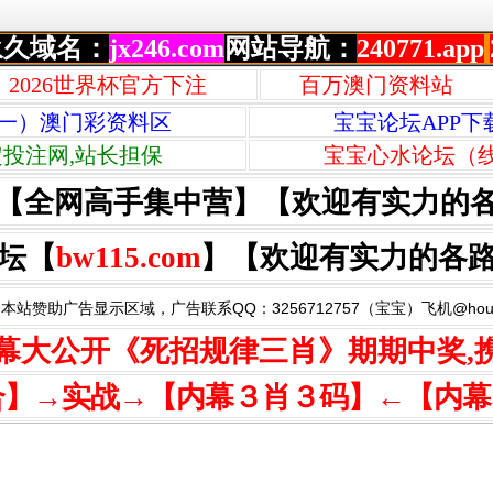
永久域名：
jx246.com
网站导航：
240771.app
2026世界杯官方下注
百万澳门资料站
一）澳门彩资料区
宝宝论坛APP下
定投注网,站长担保
宝宝心水论坛（
【全网高手集中营】【欢迎有实力的
坛【
bw115.com
】【欢迎有实力的各
本站赞助广告显示区域，广告联系QQ：3256712757（宝宝）飞机@houzi
幕大公开《死招规律三肖》期期中奖,
合】→实战→【内幕３肖３码】←【内幕