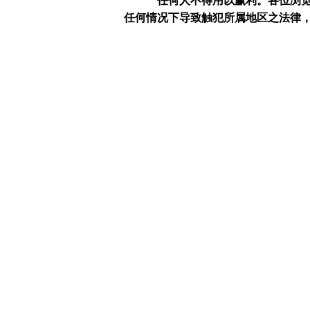
任何人不得用以赢利。
各位浏
任何情况下导致触犯所属地区之法律