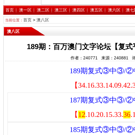
首页
澳一区
澳二区
澳三区
澳四区
澳五区
澳六区
澳七
首页
>
澳八区
当前位置：
澳八区
189期：百万澳门文字论坛【复
作者：240771 来源：240881 
189期复式③中③/
【34.16.33.14.09.42
187期复式③中③/
【
12
.10.20.15.33.
36
.
185期复式③中③/