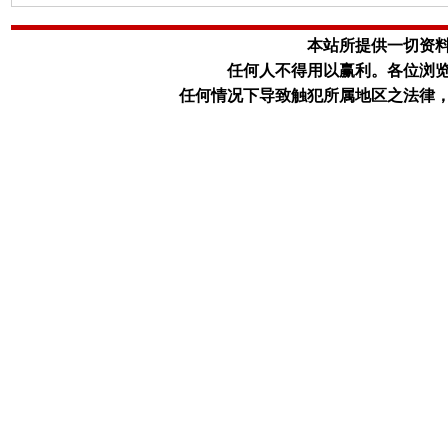
本站所提供一切资
任何人不得用以赢利。
各位浏
任何情况下导致触犯所属地区之法律