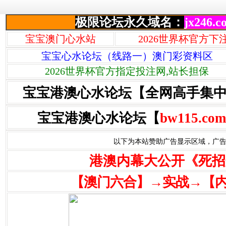
极限论坛永久域名：
jx246.c
宝宝澳门心水站
2026世界杯官方下
宝宝心水论坛（线路一）澳门彩资料区
2026世界杯官方指定投注网,站长担保
宝宝港澳心水论坛【全网高手集
宝宝港澳心水论坛【
bw115.com
以下为本站赞助广告显示区域，广告联系Q
港澳内幕大公开《死招
【澳门六合】→实战→【