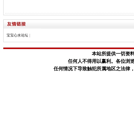
宝宝心水论坛
|
本站所提供一切资
任何人不得用以赢利。
各位浏
任何情况下导致触犯所属地区之法律