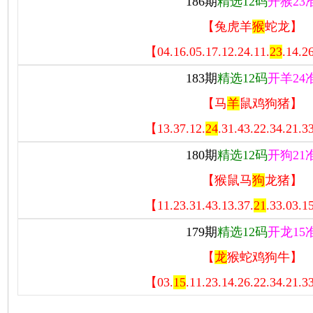
186期
精选12码
开猴23
【兔虎羊
猴
蛇龙】
【04.16.05.17.12.24.11.
23
.14.2
183期
精选12码
开羊24
【马
羊
鼠鸡狗猪】
【13.37.12.
24
.31.43.22.34.21.
180期
精选12码
开狗21
【猴鼠马
狗
龙猪】
【11.23.31.43.13.37.
21
.33.03.1
179期
精选12码
开龙15
【
龙
猴蛇鸡狗牛】
【03.
15
.11.23.14.26.22.34.21.