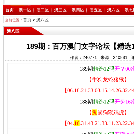
首页
澳一区
澳二区
澳三区
澳四区
澳五区
澳六区
澳七
首页
>
澳八区
当前位置：
澳八区
189期：百万澳门文字论坛【精选
作者：240771 来源：240881 
189期
精选12码
开？00
【牛狗龙蛇猪猴】
【06.18.21.33.03.15.14.26.32.4
188期
精选12码
开兔16
【
兔
鼠狗猴鸡虎】
【04.
16
.31.43.21.33.11.23.22.