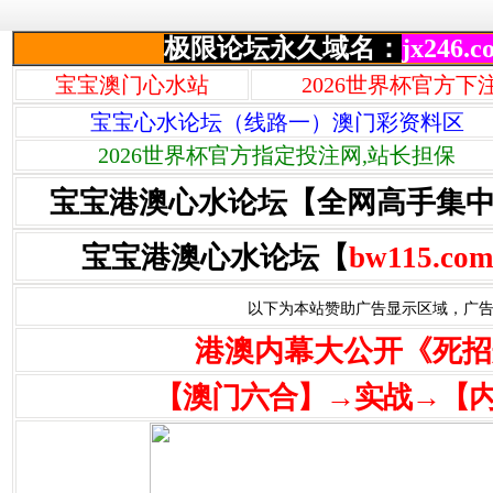
极限论坛永久域名：
jx246.c
宝宝澳门心水站
2026世界杯官方下
宝宝心水论坛（线路一）澳门彩资料区
2026世界杯官方指定投注网,站长担保
宝宝港澳心水论坛【全网高手集
宝宝港澳心水论坛【
bw115.com
以下为本站赞助广告显示区域，广告联系Q
港澳内幕大公开《死招
【澳门六合】→实战→【