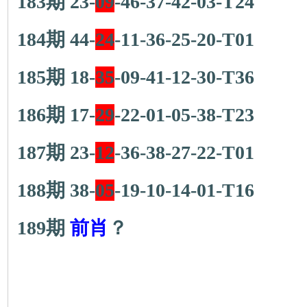
183期 23-
09
-46-37-42-03-T24
184期 44-
24
-11-36-25-20-T01
185期 18-
35
-09-41-12-30-T36
186期 17-
29
-22-01-05-38-T23
187期 23-
12
-36-38-27-22-T01
188期 38-
05
-19-10-14-01-T16
189期
前肖
？