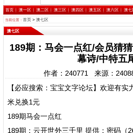
首页
澳一区
澳二区
澳三区
澳四区
澳五区
澳六区
澳七
首页
>
澳七区
当前位置：
澳七区
189期：马会一点红/会员猜猜
幕诗/中特五
作者：240771 来源：240
【必应搜索：宝宝文字论坛】欢迎有实力
米兑换1元
189期马会一点红
189期：云开世外三千里 提供：密码（26