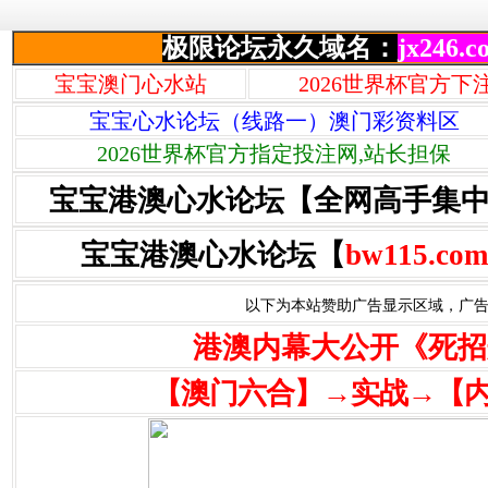
极限论坛永久域名：
jx246.c
宝宝澳门心水站
2026世界杯官方下
宝宝心水论坛（线路一）澳门彩资料区
2026世界杯官方指定投注网,站长担保
宝宝港澳心水论坛【全网高手集
宝宝港澳心水论坛【
bw115.com
以下为本站赞助广告显示区域，广告联系Q
港澳内幕大公开《死招
【澳门六合】→实战→【