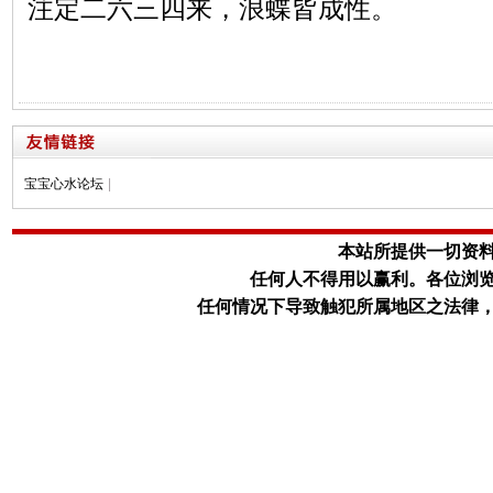
注定二六三四来，浪蝶皆成性。
宝宝心水论坛
|
本站所提供一切资
任何人不得用以赢利。
各位浏
任何情况下导致触犯所属地区之法律