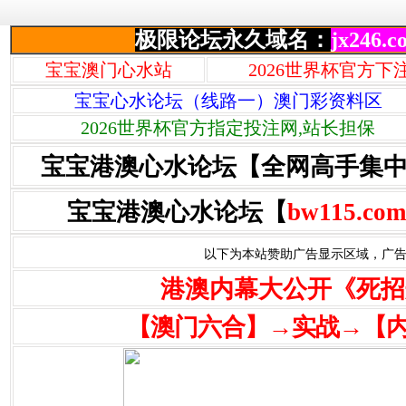
极限论坛永久域名：
jx246.c
宝宝澳门心水站
2026世界杯官方下
宝宝心水论坛（线路一）澳门彩资料区
2026世界杯官方指定投注网,站长担保
宝宝港澳心水论坛【全网高手集
宝宝港澳心水论坛【
bw115.com
以下为本站赞助广告显示区域，广告联系Q
港澳内幕大公开《死招
【澳门六合】→实战→【