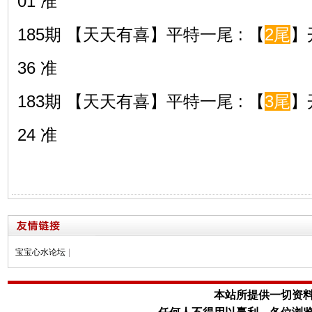
01 准
185期 【天天有喜】平特一尾 : 【
2尾
】开
36 准
183期 【天天有喜】平特一尾 : 【
3尾
】开
24 准
宝宝心水论坛
|
本站所提供一切资