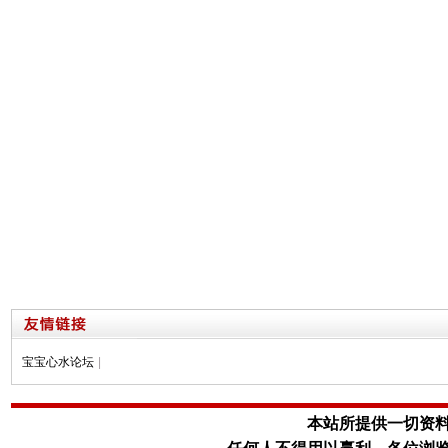
宝宝心水论坛
|
本站所提供一切资