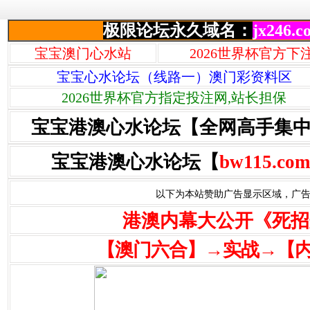
极限论坛永久域名：
jx246.c
宝宝澳门心水站
2026世界杯官方下
宝宝心水论坛（线路一）澳门彩资料区
2026世界杯官方指定投注网,站长担保
宝宝港澳心水论坛【全网高手集
宝宝港澳心水论坛【
bw115.com
以下为本站赞助广告显示区域，广告联系Q
港澳内幕大公开《死招
【澳门六合】→实战→【