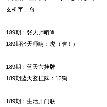
玄机字：命
189期：张天师啃肖
189期张天师啃：虎（准！）
189期：蓝天玄挂牌
189期蓝天玄挂牌：13狗
189期：生活开门联