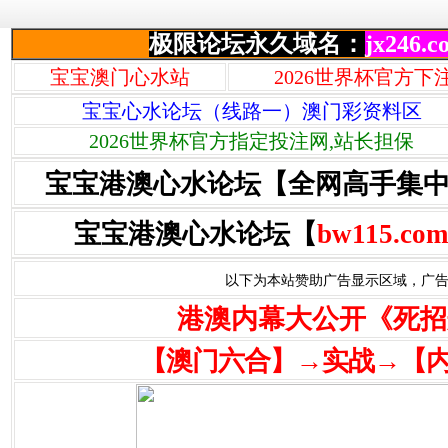
极限论坛永久域名：
jx246.c
宝宝澳门心水站
2026世界杯官方下
宝宝心水论坛（线路一）澳门彩资料区
2026世界杯官方指定投注网,站长担保
宝宝港澳心水论坛【全网高手集
宝宝港澳心水论坛【
bw115.com
以下为本站赞助广告显示区域，广告联系Q
港澳内幕大公开《死招
【澳门六合】→实战→【