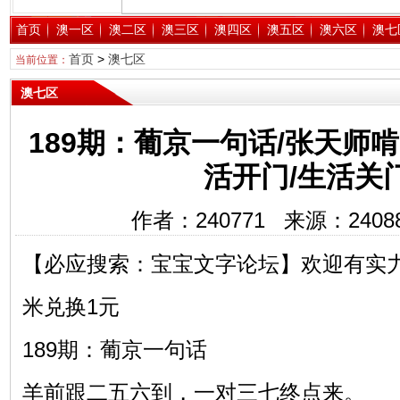
首页
澳一区
澳二区
澳三区
澳四区
澳五区
澳六区
澳七
首页
>
澳七区
当前位置：
澳七区
189期：葡京一句话/张天师啃
活开门/生活关
作者：240771 来源：240
【必应搜索：宝宝文字论坛】欢迎有实力
米兑换1元
189期：葡京一句话
羊前跟二五六到，一对三七终点来。