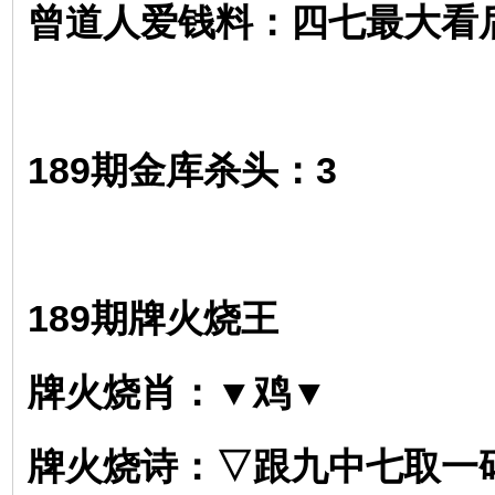
曾道人爱钱料：四七最大看
189期金库杀头：3
189期牌火烧王
牌火烧肖：▼鸡▼
牌火烧诗：▽跟九中七取一