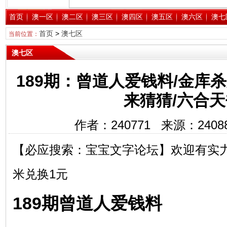
首页
澳一区
澳二区
澳三区
澳四区
澳五区
澳六区
澳七
首页
>
澳七区
当前位置：
澳七区
189期：曾道人爱钱料/金库杀
来猜猜/六合天
作者：240771 来源：240
【必应搜索：宝宝文字论坛】欢迎有实力
米兑换1元
189期曾道人爱钱料