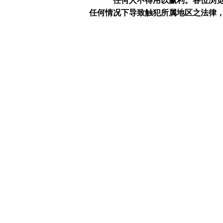
任何人不得用以赢利。
各位浏
任何情况下导致触犯所属地区之法律