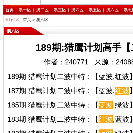
首页
澳一区
澳二区
澳三区
澳四区
澳五区
澳六区
澳七
首页
>
澳六区
当前位置：
澳六区
189期:猎鹰计划高手
作者：240771 来源：240
189期 猎鹰计划二波中特 : 【蓝波,红波】
187期 猎鹰计划二波中特 : 【蓝波,
红波
185期 猎鹰计划二波中特 : 【
蓝波
,绿波】
183期 猎鹰计划二波中特 : 【
红波
,蓝波】