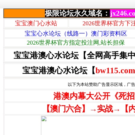
极限论坛永久域名：
jx246.c
宝宝澳门心水站
2026世界杯官方下
宝宝心水论坛（线路一）澳门彩资料区
2026世界杯官方指定投注网,站长担保
宝宝港澳心水论坛【全网高手集
宝宝港澳心水论坛【
bw115.com
以下为本站赞助广告显示区域，广告联系Q
港澳内幕大公开《死招
【澳门六合】→实战→【