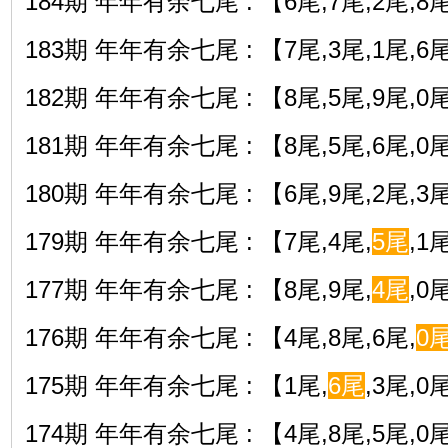
184期 年年有余七尾 : 【6尾,7尾,2尾,8尾
183期 年年有余七尾 : 【7尾,3尾,1尾,6尾
182期 年年有余七尾 : 【8尾,5尾,9尾,0尾
181期 年年有余七尾 : 【8尾,5尾,6尾,0尾
180期 年年有余七尾 : 【6尾,9尾,2尾,3尾
179期 年年有余七尾 : 【7尾,4尾,
5尾
,1
177期 年年有余七尾 : 【8尾,9尾,
4尾
,0
176期 年年有余七尾 : 【4尾,8尾,6尾,
0
175期 年年有余七尾 : 【1尾,
6尾
,3尾,0
174期 年年有余七尾 : 【4尾,8尾,5尾,0尾