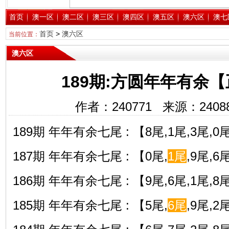
首页
澳一区
澳二区
澳三区
澳四区
澳五区
澳六区
澳七
首页
>
澳六区
当前位置：
澳六区
189期:方圆年年有余
作者：240771 来源：240
189期 年年有余七尾 : 【8尾,1尾,3尾,0尾
187期 年年有余七尾 : 【0尾,
1尾
,9尾,6
186期 年年有余七尾 : 【9尾,6尾,1尾,8尾
185期 年年有余七尾 : 【5尾,
6尾
,9尾,2