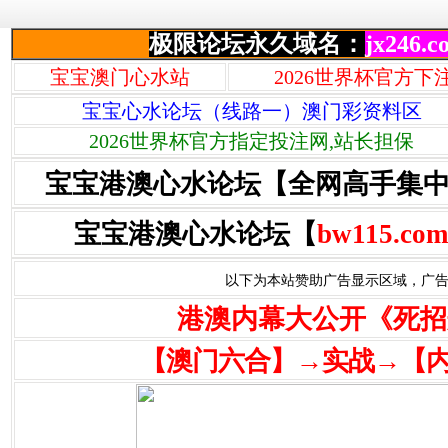
极限论坛永久域名：
jx246.c
宝宝澳门心水站
2026世界杯官方下
宝宝心水论坛（线路一）澳门彩资料区
2026世界杯官方指定投注网,站长担保
宝宝港澳心水论坛【全网高手集
宝宝港澳心水论坛【
bw115.com
以下为本站赞助广告显示区域，广告联系Q
港澳内幕大公开《死招
【澳门六合】→实战→【