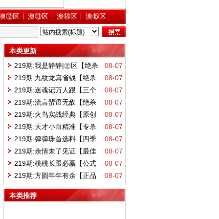
澳⑫区
澳⑬区
澳⑭区
澳⑮区
本类更新
219期:我是静静|㊣区【绝杀
08-07
一尾】
219期:九纹龙真省钱【绝杀
08-07
一行】
219期:迷魂记万人跟【三个
08-07
半波】
219期:流言蜚语无敌【绝杀
08-07
三尾】
219期:火鸟实战经典【原创
08-07
四行】
219期:天才小白精准【专杀
08-07
二肖】
219期:弹弹珠首选料【四季
08-07
生肖】
219期:余情未了见证【最佳
08-07
四头】
219期:桃桃长跟必赢【公式
08-07
三头】
219期:方圆年年有余【正品
08-07
七尾】
本类推荐