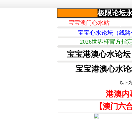
极限论坛
宝宝澳门心水站
宝宝心水论坛（线路
2026世界杯官方指
宝宝港澳心水论坛
宝宝港澳心水论
以下为
港澳内
【澳门六