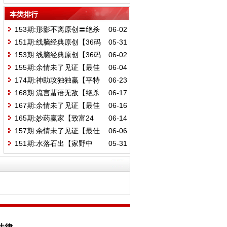
本类排行
153期:形影不离原创〓绝杀
06-02
二头
151期:线脑经典原创【36码
05-31
中特】
153期:线脑经典原创【36码
06-02
中特】
155期:余情未了见证【最佳
06-04
四头】
174期:神助攻独独赢【平特
06-23
②肖】
168期:流言蜚语无敌【绝杀
06-17
三尾】
167期:余情未了见证【最佳
06-16
四头】
165期:妙药赢家【致富24
06-14
码】
157期:余情未了见证【最佳
06-06
四头】
151期:水落石出【家野中
05-31
特】已免费公开