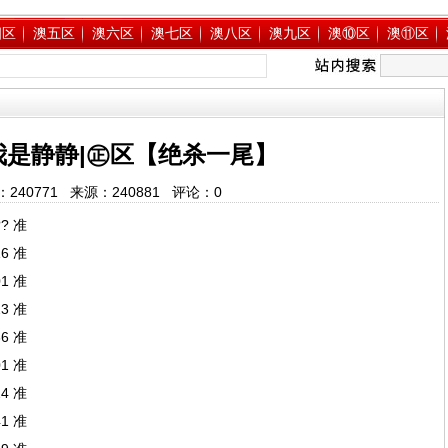
四区
澳五区
澳六区
澳七区
澳八区
澳九区
澳⑩区
澳⑪区
:我是静静|㊣区【绝杀一尾】
240771 来源：240881 评论：
0
? 准
6 准
1 准
3 准
6 准
1 准
4 准
1 准