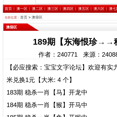
首页
澳一区
澳二区
澳三区
澳四区
澳五区
澳六区
澳七
首页
>
澳⑭区
当前位置：
澳⑭区
189期【东海恨珍→
作者：240771 来源：240
【必应搜索：宝宝文字论坛】欢迎有实力
米兑换1元【大米: 4 个】
183期 稳杀一肖【马】开龙中
184期 稳杀一肖【猴】开马中