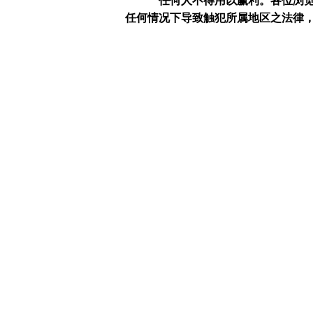
任何人不得用以赢利。
各位浏
任何情况下导致触犯所属地区之法律