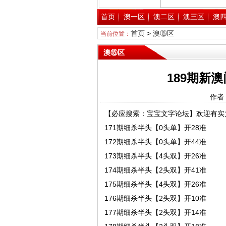
首页
澳一区
澳二区
澳三区
澳
首页
>
澳⑮区
当前位置：
澳⑮区
189期新
作者：
【必应搜索：宝宝文字论坛】欢迎有实力的
171期细杀半头【0头单】开28准
172期细杀半头【0头单】开44准
173期细杀半头【4头双】开26准
174期细杀半头【2头双】开41准
175期细杀半头【4头双】开26准
176期细杀半头【2头双】开10准
177期细杀半头【2头双】开14准