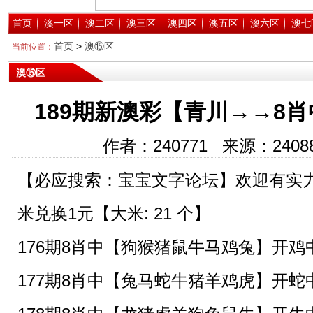
首页
澳一区
澳二区
澳三区
澳四区
澳五区
澳六区
澳七
首页
>
澳⑮区
当前位置：
澳⑮区
189期新澳彩【青川→→8肖
作者：240771 来源：240
【必应搜索：宝宝文字论坛】欢迎有实力
米兑换1元【大米: 21 个】
176期8肖中【狗猴猪鼠牛马鸡兔】开鸡
177期8肖中【兔马蛇牛猪羊鸡虎】开蛇