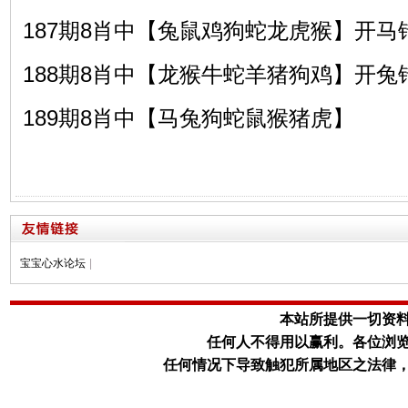
187期8肖中【兔鼠鸡狗蛇龙虎猴】开马
188期8肖中【龙猴牛蛇羊猪狗鸡】开兔
189期8肖中【马兔狗蛇鼠猴猪虎】
宝宝心水论坛
|
本站所提供一切资
任何人不得用以赢利。
各位浏
任何情况下导致触犯所属地区之法律