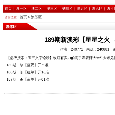
首页
澳一区
澳二区
澳三区
澳四区
澳五区
澳六区
澳七
首页
>
澳⑮区
当前位置：
澳⑮区
189期新澳彩【星星之火
作者：240771 来源：240881 
【必应搜索：宝宝文字论坛】欢迎有实力的高手发表赚大米/1大米兑换1
189期：杀【蓝双】开？准
188期：杀【红单】开16准
187期：杀【蓝单】开01准