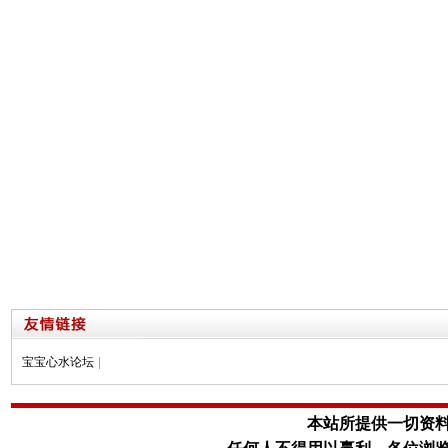
宝宝心水论坛
|
本站所提供一切资