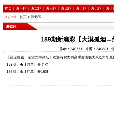
首页
澳一区
澳二区
澳三区
澳四区
澳五区
澳六区
澳七
首页
>
澳⑮区
当前位置：
澳⑮区
189期新澳彩【大漠孤烟
作者：240771 来源：240881 
【必应搜索：宝宝文字论坛】欢迎有实力的高手发表赚大米/1大米兑换1
189期：杀【绿单】开？准
188期：杀【红单】开16准