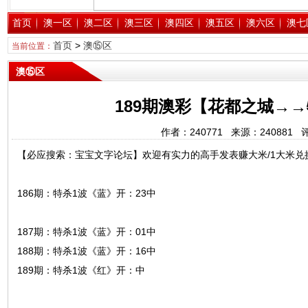
首页
澳一区
澳二区
澳三区
澳四区
澳五区
澳六区
澳七
首页
>
澳⑮区
当前位置：
澳⑮区
189期澳彩【花都之城→→
作者：240771 来源：240881 
【必应搜索：宝宝文字论坛】欢迎有实力的高手发表赚大米/1大米兑换1
186期：特杀1波《蓝》开：23中
187期：特杀1波《蓝》开：01中
188期：特杀1波《蓝》开：16中
189期：特杀1波《红》开：中