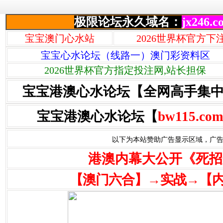
极限论坛永久域名：
jx246.c
宝宝澳门心水站
2026世界杯官方下
宝宝心水论坛（线路一）澳门彩资料区
2026世界杯官方指定投注网,站长担保
宝宝港澳心水论坛【全网高手集
宝宝港澳心水论坛【
bw115.com
以下为本站赞助广告显示区域，广告联系Q
港澳内幕大公开《死招
【澳门六合】→实战→【