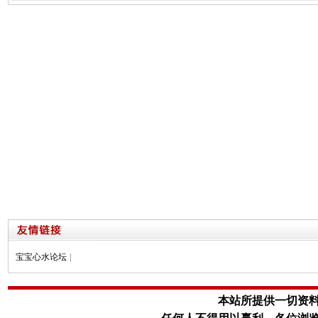
宝宝心水论坛
|
本站所提供一切资