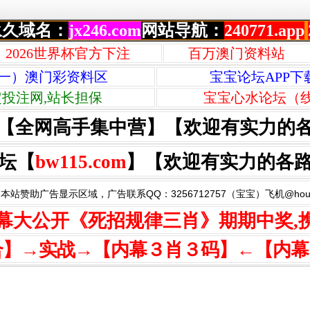
永久域名：
jx246.com
网站导航：
240771.app
2026世界杯官方下注
百万澳门资料站
一）澳门彩资料区
宝宝论坛APP下
定投注网,站长担保
宝宝心水论坛（
【全网高手集中营】【欢迎有实力的
坛【
bw115.com
】【欢迎有实力的各
本站赞助广告显示区域，广告联系QQ：3256712757（宝宝）飞机@houzi
幕大公开《死招规律三肖》期期中奖,
合】→实战→【内幕３肖３码】←【内幕