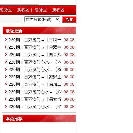
澳⑫区
澳⑬区
澳⑭区
澳⑮区
最近更新
220期：百万澳门→【平特一
08-08
肖】←已更新
220期：百万澳门→【单双中
08-08
特】←已更新
220期：百万澳门→【四肖八
08-08
码】←已更新
220期：百万澳门心水→【内
08-08
幕五肖】←已更新
220期：百万澳门心水→【双
08-08
波中特】←已更新
220期：百万澳门→【家野主
08-08
三肖】已更新
220期：百万澳门→【前后二
08-08
肖】←已更新
220期：百万澳门心水→【六
08-08
肖18码】←已更新
220期：百万澳门→【男女肖
08-08
中】←已更新
220期：百万澳门心水→【平
08-08
特一肖】←已更新
本类推荐