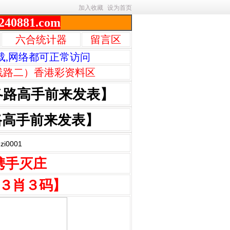
加入收藏
设为首页
240881.com
六合统计器
留言区
载,网络都可正常访问
线路二）香港彩资料区
各路高手前来发表】
路高手前来发表】
0001
携手灭庄
３肖３码】