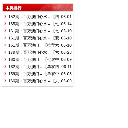
本类排行
152期：百万澳门心水→【四
06-01
肖八码】←已更新
165期：百万澳门心水→【七
06-14
尾中特】←已更新
161期：百万澳门心水→【七
06-10
尾中特】←已更新
161期：百万澳门心水→【双
06-10
波中特】←已更新
161期：百万澳门→【推荐六
06-10
肖】←已更新
179期：百万澳门心水→【六
06-28
肖18码】←已更新
160期：百万澳门→【七尾中
06-09
特】←已更新
162期：百万澳门→【单双四
06-11
肖】←已更新
159期：百万澳门→【单双中
06-08
特】←已更新
160期：百万澳门心水→【六
06-09
肖18码】←已更新