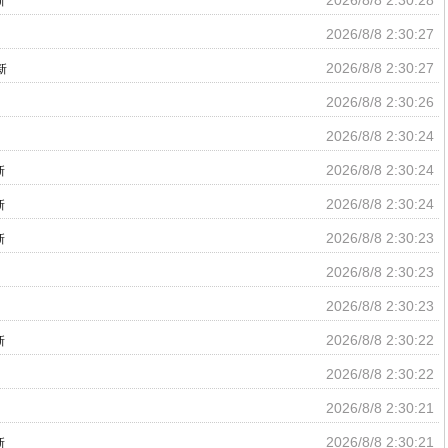
2026/8/8 2:30:28
新
2026/8/8 2:30:27
2026/8/8 2:30:27
新
2026/8/8 2:30:26
2026/8/8 2:30:24
2026/8/8 2:30:24
新
2026/8/8 2:30:24
新
2026/8/8 2:30:23
新
2026/8/8 2:30:23
2026/8/8 2:30:23
2026/8/8 2:30:22
新
2026/8/8 2:30:22
2026/8/8 2:30:21
2026/8/8 2:30:21
新