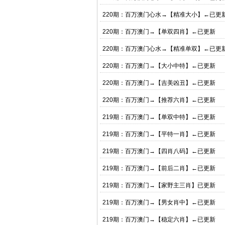
220期：百万澳门心水→【精准大小】←已更
220期：百万澳门→【单双四肖】←已更新
220期：百万澳门心水→【精准单双】←已更
220期：百万澳门→【大小中特】←已更新
220期：百万澳门→【吉美凶丑】←已更新
220期：百万澳门→【推荐六肖】←已更新
219期：百万澳门→【单双中特】←已更新
219期：百万澳门→【平特一肖】←已更新
219期：百万澳门→【四肖八码】←已更新
219期：百万澳门→【前后二肖】←已更新
219期：百万澳门→【家野主三肖】已更新
219期：百万澳门→【男女肖中】←已更新
219期：百万澳门→【稳定六肖】←已更新