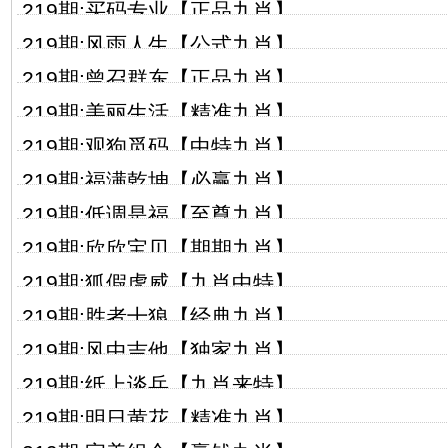
219期:买码专业【正品九肖】
219期:风雨人生【公式九肖】
219期:曾召群东【正品九肖】
219期:美丽生活【精准九肖】
219期:观狗觅码【中特九肖】
219期:福满乾坤【必赢九肖】
219期:低调是福【至尊九肖】
219期:欣欣宝贝【期期九肖】
219期:狐假虎威【九肖中特】
219期:胜者十狼【经典九肖】
219期:风中吉他【独家九肖】
219期:纸上谈兵【九肖来特】
219期:明日黄花【精准九肖】