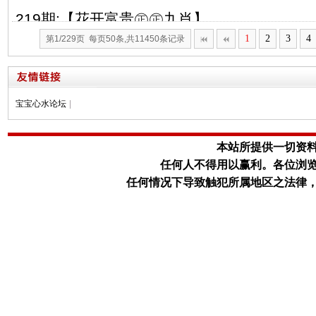
219期:【花开富贵㊣㊣九肖】
1
2
3
4
第1/229页 每页50条,共11450条记录
宝宝心水论坛
|
本站所提供一切资
任何人不得用以赢利。
各位浏
任何情况下导致触犯所属地区之法律