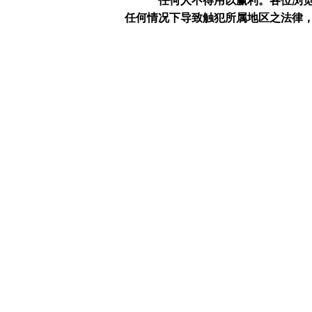
任何人不得用以赢利。
各位浏
任何情况下导致触犯所属地区之法律