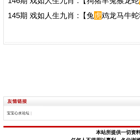
146期 戏如人生九肖 :【狗猪羊兔猴龙蛇
145期 戏如人生九肖 :【兔
虎
鸡龙马牛蛇猪
宝宝心水论坛
|
本站所提供一切资