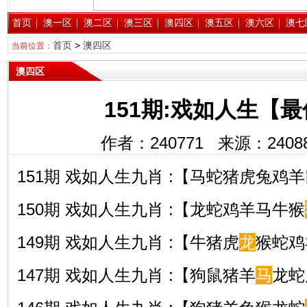
首页
澳一区
澳二区
澳三区
澳四区
澳五区
澳六区
澳七
首页
>
澳四区
当前位置：
澳四区
151期:戏如人生【
作者：240771 来源：240
151期 戏如人生九肖 :【马蛇猪虎兔鸡羊鼠
150期 戏如人生九肖 :【龙蛇鸡羊马牛猴
149期 戏如人生九肖 :【牛猪虎
龙
猴蛇鸡羊
147期 戏如人生九肖 :【狗鼠猪羊
马
龙蛇