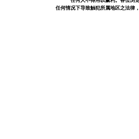
任何人不得用以赢利。
各位浏
任何情况下导致触犯所属地区之法律