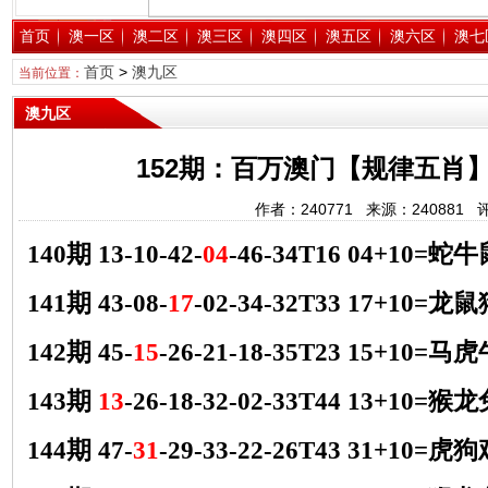
首页
澳一区
澳二区
澳三区
澳四区
澳五区
澳六区
澳七
首页
>
澳九区
当前位置：
澳九区
152期：百万澳门【规律五肖
作者：240771 来源：240881 
140期 13-10-42-
04
-46-34T16 04+10=
141期 43-08-
17
-02-34-32T33 17+10=
142期 45-
15
-26-21-18-35T23 15+10=
143期
13
-26-18-32-02-33T44 13+10=
144期 47-
31
-29-33-22-26T43 31+10=