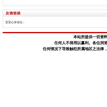
宝宝心水论坛
|
本站所提供一切资
任何人不得用以赢利。
各位浏
任何情况下导致触犯所属地区之法律