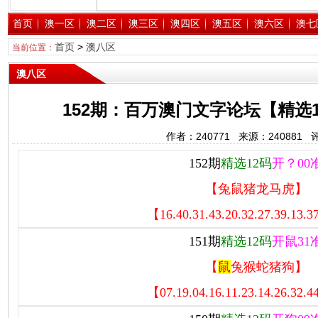
首页
澳一区
澳二区
澳三区
澳四区
澳五区
澳六区
澳七
首页
>
澳八区
当前位置：
澳八区
152期：百万澳门文字论坛【精选
作者：240771 来源：240881 
152期
精选12码
开？00
【兔鼠猪龙马虎】
【16.40.31.43.20.32.27.39.13.3
151期
精选12码
开鼠31
【
鼠
兔猴蛇猪狗】
【07.19.04.16.11.23.14.26.32.4