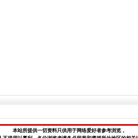
本站所提供一切资料只供用于网络爱好者参考浏览
，