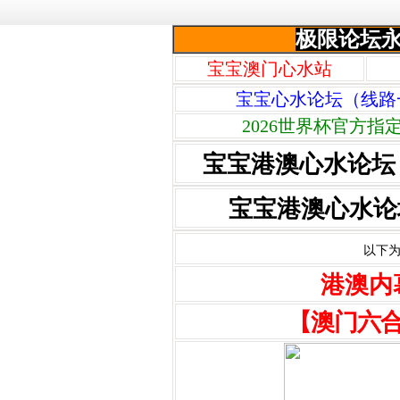
极限论坛
宝宝澳门心水站
宝宝心水论坛（线路
2026世界杯官方指
宝宝港澳心水论坛
宝宝港澳心水论
以下为
港澳内
【澳门六