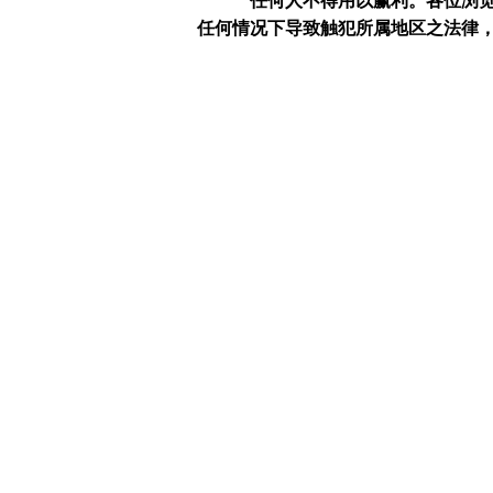
任何人不得用以赢利。
各位浏
任何情况下导致触犯所属地区之法律