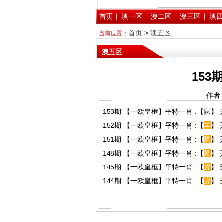
首页
澳一区
澳二区
澳三区
澳
首页
>
澳五区
当前位置：
澳五区
15
作者：
153期 【一欧皇框】平特一肖 :【鼠】 开
152期 【一欧皇框】平特一肖 :【
羊
】 
151期 【一欧皇框】平特一肖 :【
鼠
】 
148期 【一欧皇框】平特一肖 :【
鼠
】 
145期 【一欧皇框】平特一肖 :【
虎
】 
144期 【一欧皇框】平特一肖 :【
虎
】 