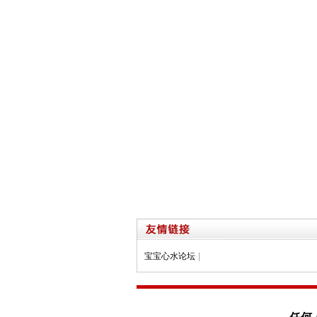
宝宝心水论坛
|