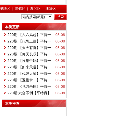
澳⑫区
澳⑬区
澳⑭区
澳⑮区
本类更新
220期:【六六风起】平特一
08-08
肖
220期:【代号土匪】平特一
08-08
肖
220期:【天天有喜】平特一
08-08
尾
220期:【仰天长叹】平特一
08-08
尾
220期:【只想中码】平特一
08-08
肖
220期:【如来天道】平特一
08-08
尾
220期:【代码大师】平特一
08-08
尾
220期:【五指掌一】平特一
08-08
肖
220期:《飞刀杀庄》平特一
08-08
肖
220期:六合不倒【平特肖】
08-08
本类推荐