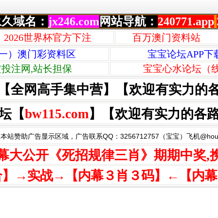
永久域名：
jx246.com
网站导航：
240771.app
2026世界杯官方下注
百万澳门资料站
一）澳门彩资料区
宝宝论坛APP下
定投注网,站长担保
宝宝心水论坛（
【全网高手集中营】【欢迎有实力的
坛【
bw115.com
】【欢迎有实力的各
本站赞助广告显示区域，广告联系QQ：3256712757（宝宝）飞机@houzi
幕大公开《死招规律三肖》期期中奖,
合】→实战→【内幕３肖３码】←【内幕