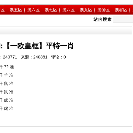
四区
澳五区
澳六区
澳七区
澳八区
澳九区
澳⑩区
澳⑪区
3期:【一欧皇框】平特一肖
240771 来源：240881 评论：
0
 ?? 准
开 羊 准
开 鼠 准
开 鼠 准
开 虎 准
开 虎 准