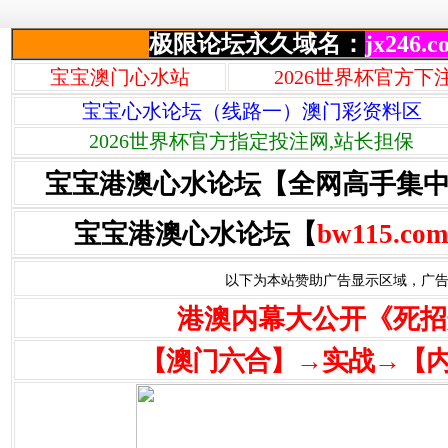
极限论坛永久域名：
jx246.c
宝宝澳门心水站
2026世界杯官方下
宝宝心水论坛（线路一）澳门彩资料区
2026世界杯官方指定投注网,站长担保
宝宝港澳心水论坛【全网高手集
宝宝港澳心水论坛【
bw115.com
以下为本站赞助广告显示区域，广告联系Q
港澳内幕大公开《死招
【澳门六合】→实战→【