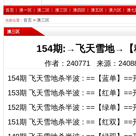
首页
澳一区
澳二区
澳三区
澳四区
澳五区
澳六区
澳七
首页
>
澳三区
当前位置：
澳三区
154期:→飞天雪地→
作者：240771 来源：240
154期 飞天雪地杀半波 : ==【蓝单】==开
153期 飞天雪地杀半波 : ==【红单】==开
152期 飞天雪地杀半波 : ==【绿单】==开
151期 飞天雪地杀半波 : ==【红双】==开