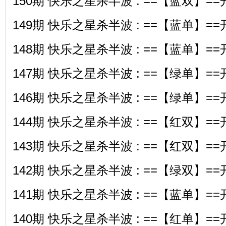
150期 快乐之星杀半波 : ==【蓝双】==开
149期 快乐之星杀半波 : ==【蓝单】==开
148期 快乐之星杀半波 : ==【蓝单】==开
147期 快乐之星杀半波 : ==【绿单】==开
146期 快乐之星杀半波 : ==【绿单】==开
144期 快乐之星杀半波 : ==【红双】==开
143期 快乐之星杀半波 : ==【红双】==开
142期 快乐之星杀半波 : ==【绿双】==开
141期 快乐之星杀半波 : ==【蓝单】==开
140期 快乐之星杀半波 : ==【红单】==开