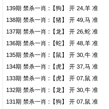
139期 禁杀一肖 :【狗】 开 24,羊 准
138期 禁杀一肖 :【猪】 开 49,马 准
137期 禁杀一肖 :【龙】 开 26,蛇 准
136期 禁杀一肖 :【蛇】 开 48,羊 准
135期 禁杀一肖 :【鼠】 开 30,牛 准
134期 禁杀一肖 :【虎】 开 37,马 准
133期 禁杀一肖 :【虎】 开 07,鼠 准
132期 禁杀一肖 :【龙】 开 30,牛 准
131期 禁杀一肖 :【狗】 开 07,鼠 准