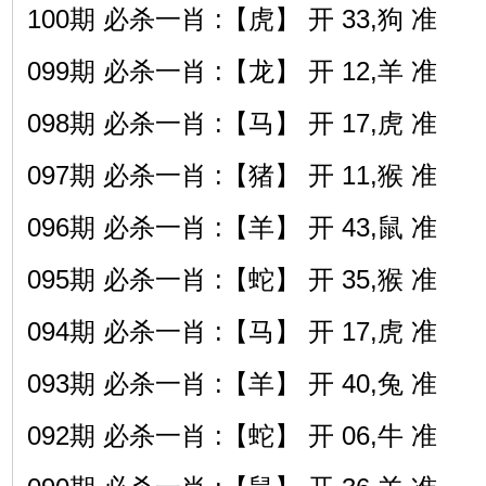
100期 必杀一肖 :【虎】 开 33,狗 准
099期 必杀一肖 :【龙】 开 12,羊 准
098期 必杀一肖 :【马】 开 17,虎 准
097期 必杀一肖 :【猪】 开 11,猴 准
096期 必杀一肖 :【羊】 开 43,鼠 准
095期 必杀一肖 :【蛇】 开 35,猴 准
094期 必杀一肖 :【马】 开 17,虎 准
093期 必杀一肖 :【羊】 开 40,兔 准
092期 必杀一肖 :【蛇】 开 06,牛 准