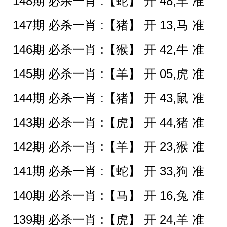
148期 必杀一肖 :【蛇】 开 48,羊 准
147期 必杀一肖 :【猪】 开 13,马 准
146期 必杀一肖 :【猴】 开 42,牛 准
145期 必杀一肖 :【羊】 开 05,虎 准
144期 必杀一肖 :【猪】 开 43,鼠 准
143期 必杀一肖 :【虎】 开 44,猪 准
142期 必杀一肖 :【羊】 开 23,猴 准
141期 必杀一肖 :【蛇】 开 33,狗 准
140期 必杀一肖 :【马】 开 16,兔 准
139期 必杀一肖 :【虎】 开 24,羊 准