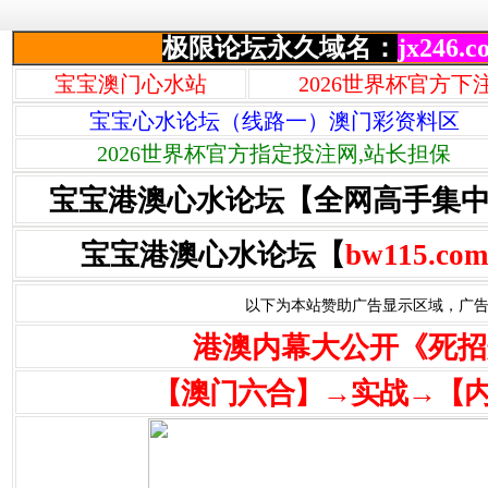
极限论坛永久域名：
jx246.c
宝宝澳门心水站
2026世界杯官方下
宝宝心水论坛（线路一）澳门彩资料区
2026世界杯官方指定投注网,站长担保
宝宝港澳心水论坛【全网高手集
宝宝港澳心水论坛【
bw115.com
以下为本站赞助广告显示区域，广告联系Q
港澳内幕大公开《死招
【澳门六合】→实战→【