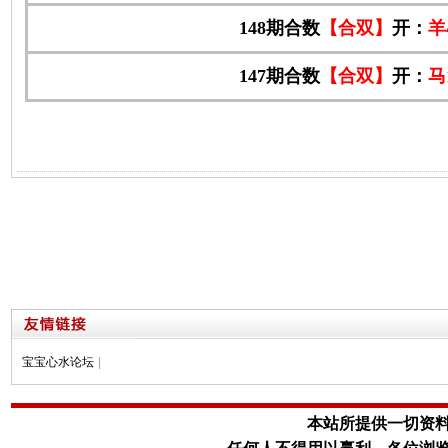
148期合数
【合双】
开：
羊
147期合数
【合双】
开：
马
宝宝心水论坛
|
本站所提供一切资