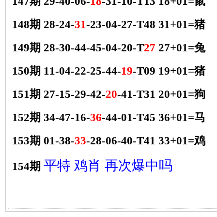
147期 29-40-06-
18
-31-10-T13 18+01=鼠
148期 28-24-
31
-23-04-27-T48 31+01=猪
149期 28-30-44-45-04-20-T
27
27+01=兔
150期 11-04-22-25-44-
19
-T09 19+01=猪
151期 27-15-29-42-
20
-41-T31 20+01=狗
152期 34-47-16-
36
-44-01-T45 36+01=马
153期 01-38-
33
-28-06-40-T41 33+01=鸡
平特 鸡肖 再次爆中吗
154期