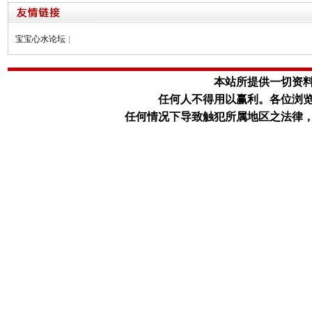
宝宝心水论坛
|
本站所提供一切资
任何人不得用以赢利。
各位浏
任何情况下导致触犯所属地区之法律