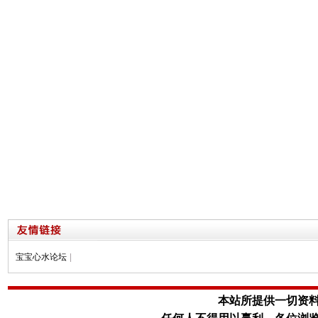
宝宝心水论坛
|
本站所提供一切资