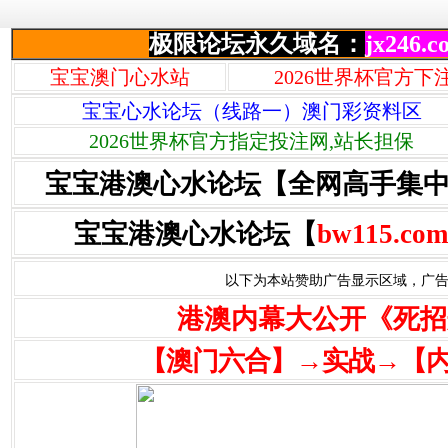
极限论坛永久域名：
jx246.c
宝宝澳门心水站
2026世界杯官方下
宝宝心水论坛（线路一）澳门彩资料区
2026世界杯官方指定投注网,站长担保
宝宝港澳心水论坛【全网高手集
宝宝港澳心水论坛【
bw115.com
以下为本站赞助广告显示区域，广告联系Q
港澳内幕大公开《死招
【澳门六合】→实战→【