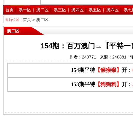
首页
澳一区
澳二区
澳三区
澳四区
澳五区
澳六区
澳七
首页
>
澳二区
当前位置：
澳二区
154期：百万澳门→【平特
作者：240771 来源：240881 
154期平特
【猴猴猴】
开：
153期平特
【狗狗狗】
开：