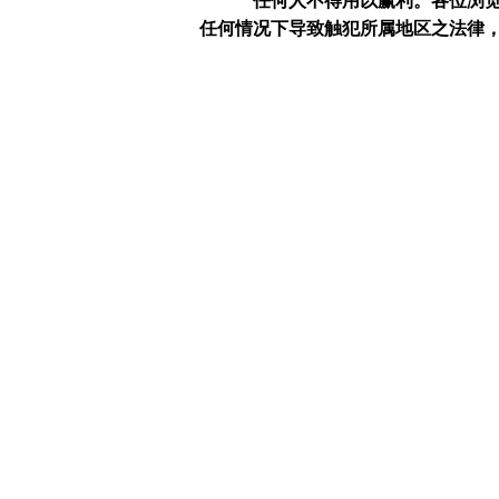
任何人不得用以赢利。
各位浏
任何情况下导致触犯所属地区之法律