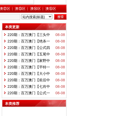
澳⑫区
澳⑬区
澳⑭区
澳⑮区
本类更新
220期：百万澳门【三头中
08-08
特】←※公式规律
220期：百万澳门【绝杀一
08-08
肖】←※公式规律
220期：百万澳门【公式四
08-08
肖】←※公式规律
220期：百万澳门【五尾中
08-08
特】←※公式规律
220期：百万澳门【家野中
08-08
特】←※公式规律
220期：百万澳门【平特一
08-08
肖】←※公式规律
220期：百万澳门【大小中
08-08
特】←※公式规律
220期：百万澳门【前后中
08-08
特】←※公式规律
220期：百万澳门【七肖中
08-08
特】←※公式规律
220期：百万澳门【公式一
08-08
肖】←※公式规律
本类推荐