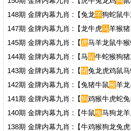
150期 金牌内幕九肖 :【虎牛兔龙鸡
狗
鼠
148期 金牌内幕九肖 :【兔龙
羊
狗蛇鼠牛鸡
147期 金牌内幕九肖 :【龙牛虎
马
羊猴猪鼠
145期 金牌内幕九肖 :【
虎
马羊龙鼠牛猴蛇
144期 金牌内幕九肖 :【马
鼠
牛蛇猴狗猪鸡
143期 金牌内幕九肖 :【
猪
兔龙虎鸡鼠马蛇
142期 金牌内幕九肖 :【兔猪牛鼠
猴
羊龙
141期 金牌内幕九肖 :【
狗
鸡猴牛虎蛇兔羊
140期 金牌内幕九肖 :【牛鼠
兔
马狗龙羊虎
138期 金牌内幕九肖 :【牛鸡猴狗龙兔