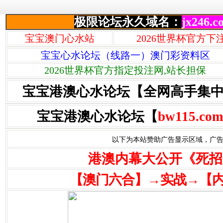
极限论坛永久域名：
jx246.c
宝宝澳门心水站
2026世界杯官方下
宝宝心水论坛（线路一）澳门彩资料区
2026世界杯官方指定投注网,站长担保
宝宝港澳心水论坛【全网高手集
宝宝港澳心水论坛【
bw115.com
以下为本站赞助广告显示区域，广告联系Q
港澳内幕大公开《死招
【澳门六合】→实战→【