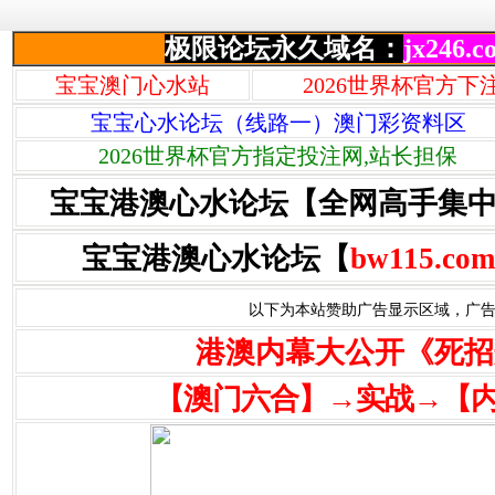
极限论坛永久域名：
jx246.c
宝宝澳门心水站
2026世界杯官方下
宝宝心水论坛（线路一）澳门彩资料区
2026世界杯官方指定投注网,站长担保
宝宝港澳心水论坛【全网高手集
宝宝港澳心水论坛【
bw115.com
以下为本站赞助广告显示区域，广告联系Q
港澳内幕大公开《死招
【澳门六合】→实战→【