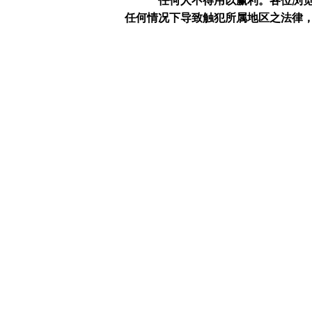
任何人不得用以赢利。
各位浏
任何情况下导致触犯所属地区之法律