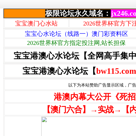
极限论坛永久域名：
jx246.c
宝宝澳门心水站
2026世界杯官方下
宝宝心水论坛（线路一）澳门彩资料区
2026世界杯官方指定投注网,站长担保
宝宝港澳心水论坛【全网高手集
宝宝港澳心水论坛【
bw115.com
以下为本站赞助广告显示区域，广告联系Q
港澳内幕大公开《死招
【澳门六合】→实战→【