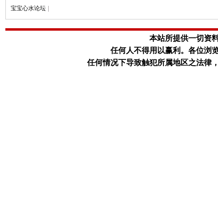
宝宝心水论坛
|
本站所提供一切资
任何人不得用以赢利。
各位浏
任何情况下导致触犯所属地区之法律