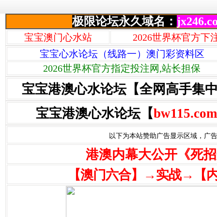
极限论坛永久域名：
jx246.c
宝宝澳门心水站
2026世界杯官方下
宝宝心水论坛（线路一）澳门彩资料区
2026世界杯官方指定投注网,站长担保
宝宝港澳心水论坛【全网高手集
宝宝港澳心水论坛【
bw115.com
以下为本站赞助广告显示区域，广告联系Q
港澳内幕大公开《死招
【澳门六合】→实战→【