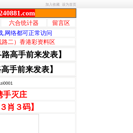
加入收藏
设为首页
240881.com
六合统计器
留言区
载,网络都可正常访问
线路二）香港彩资料区
各路高手前来发表】
路高手前来发表】
0001
携手灭庄
３肖３码】