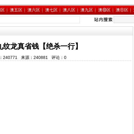
四区
澳五区
澳六区
澳七区
澳八区
澳九区
澳⑩区
澳⑪区
:九纹龙真省钱【绝杀一行】
240771 来源：240881 评论：
0