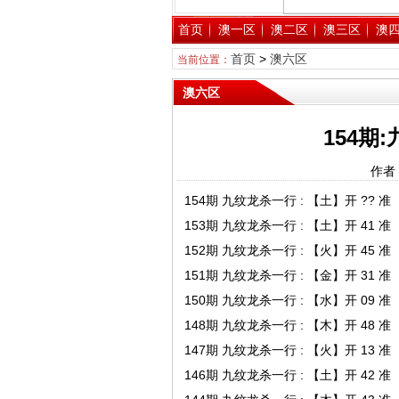
首页
澳一区
澳二区
澳三区
澳
首页
>
澳六区
当前位置：
澳六区
154期
作者：
154期 九纹龙杀一行 : 【土】开 ?? 准
153期 九纹龙杀一行 : 【土】开 41 准
152期 九纹龙杀一行 : 【火】开 45 准
151期 九纹龙杀一行 : 【金】开 31 准
150期 九纹龙杀一行 : 【水】开 09 准
148期 九纹龙杀一行 : 【木】开 48 准
147期 九纹龙杀一行 : 【火】开 13 准
146期 九纹龙杀一行 : 【土】开 42 准