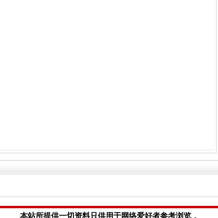
本站所提供一切资料只供用于网络爱好者参考浏览
，